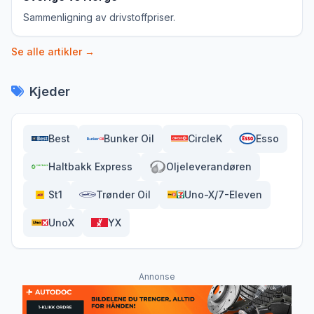
Sammenligning av drivstoffpriser.
Se alle artikler →
Kjeder
Best
Bunker Oil
CircleK
Esso
Haltbakk Express
Oljeleverandøren
St1
Trønder Oil
Uno-X/7-Eleven
UnoX
YX
Annonse