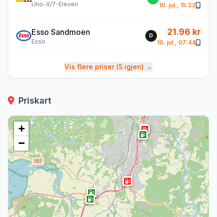
Uno-X/7-Eleven
10. jul., 15:22
21.96 kr
Esso Sandmoen
D
Esso
10. jul., 07:44
Vis flere priser (5 igjen) →
Priskart
+
−