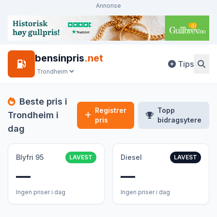
Annonse
bensinpris
.net
Tips
Beste pris i
Registrer
Topp
Trondheim i
pris
bidragsytere
dag
Blyfri 95
Diesel
LAVEST
LAVEST
—
—
Ingen priser i dag
Ingen priser i dag