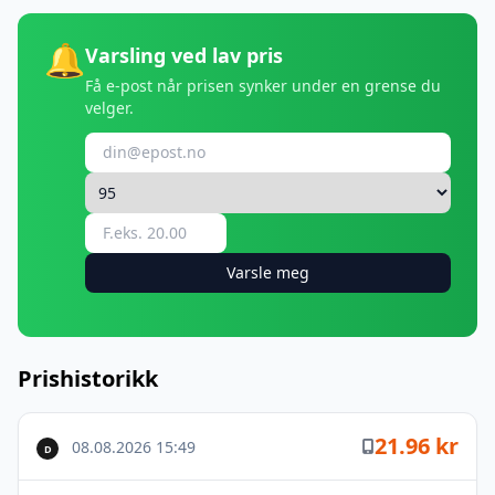
🔔
Varsling ved lav pris
Få e-post når prisen synker under en grense du
velger.
Varsle meg
Prishistorikk
21.96 kr
08.08.2026 15:49
D