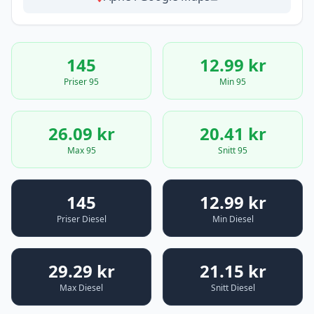
145
12.99 kr
Priser 95
Min 95
26.09 kr
20.41 kr
Max 95
Snitt 95
145
12.99 kr
Priser Diesel
Min Diesel
29.29 kr
21.15 kr
Max Diesel
Snitt Diesel